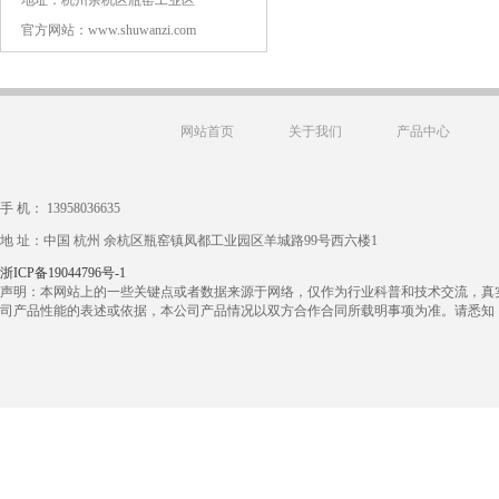
地址：杭州余杭区瓶窑工业区
官方网站：www.shuwanzi.com
网站首页
关于我们
产品中心
手 机： 13958036635
地 址：中国 杭州 余杭区瓶窑镇凤都工业园区羊城路99号西六楼1
浙ICP备19044796号-1
​声明：本网站上的一些关键点或者数据来源于网络，仅作为行业科普和技术交流，真
司产品性能的表述或依据，本公司产品情况以双方合作合同所载明事项为准。请悉知